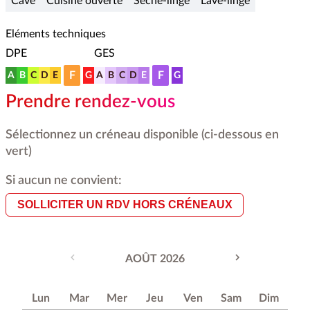
Cave
Cuisine ouverte
Sèche-linge
Lave-linge
Eléments techniques
DPE
GES
F
F
A
B
C
D
E
G
A
B
C
D
E
G
Prendre rendez-vous
Sélectionnez un créneau disponible (ci-dessous en
vert)
Si aucun ne convient:
SOLLICITER UN RDV HORS CRÉNEAUX
AOÛT 2026
Lun
Mar
Mer
Jeu
Ven
Sam
Dim