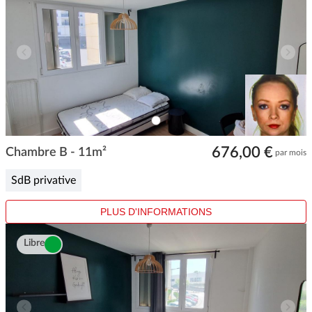
ITEM
0
Item
676,00 €
1
Chambre B - 11m²
par mois
of
1
SdB privative
PLUS D'INFORMATIONS
Libre