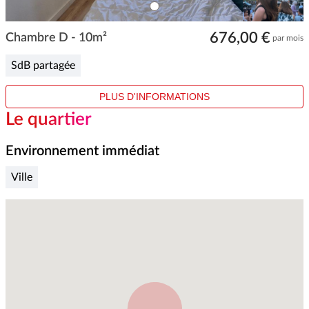
ITEM
0
Item
676,00 €
1
Chambre D - 10m²
par mois
of
1
SdB partagée
PLUS D'INFORMATIONS
Le quartier
Environnement immédiat
Ville