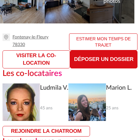
photos
Fontenay-le-Fleury
ESTIMER MON TEMPS DE
78330
TRAJET
VISITER LA CO-
DÉPOSER UN DOSSIER
LOCATION
Les co-locataires
Ludmila V.
Marion L.
45 ans
25 ans
REJOINDRE LA CHATROOM