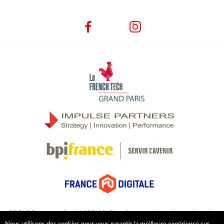
COOLOC est enregistré à l’ORIAS (Organisme pour le registre unique des
intermédiaires en assurance) comme courtier en assurance sous le numéro