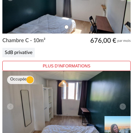
ITEM
0
Item
676,00 €
1
Chambre C - 10m²
par mois
of
1
SdB privative
PLUS D'INFORMATIONS
Occupée