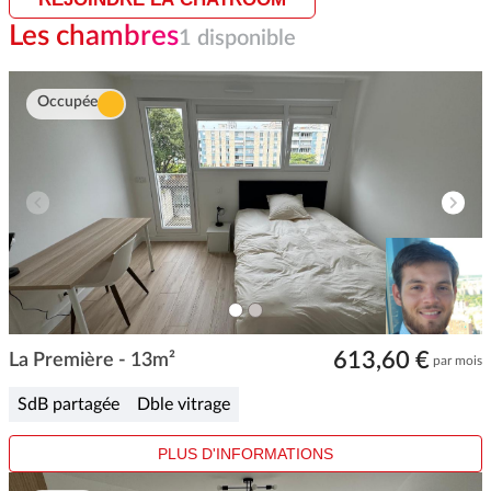
Les chambres
1 disponible
Occupée
ITEM
ITEM
0
1
Item
613,60 €
1
La Première - 13m²
par mois
of
2
SdB partagée
Dble vitrage
PLUS D'INFORMATIONS