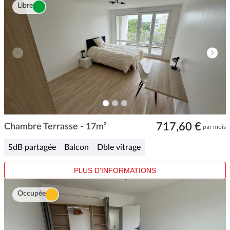
Libre
ITEM
ITEM
ITEM
0
1
2
Item
717,60 €
1
Chambre Terrasse - 17m²
par mois
of
3
SdB partagée
Balcon
Dble vitrage
PLUS D'INFORMATIONS
Occupée