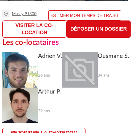
Massy 91300
ESTIMER MON TEMPS DE TRAJET
VISITER LA CO-
DÉPOSER UN DOSSIER
LOCATION
Les co-locataires
Adrien V.
Ousmane S.
26 ans
34 ans
Arthur P.
29 ans
REJOINDRE LA CHATROOM