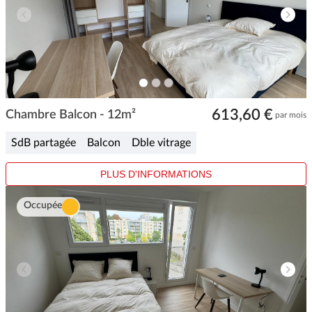
ITEM
ITEM
ITEM
0
1
2
Item
613,60 €
1
Chambre Balcon - 12m²
par mois
of
3
SdB partagée
Balcon
Dble vitrage
PLUS D'INFORMATIONS
Occupée