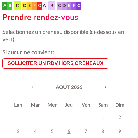
C
B
A
B
D
E
F
G
A
C
D
E
F
G
Prendre rendez-vous
Sélectionnez un créneau disponible (ci-dessous en
vert)
Si aucun ne convient:
SOLLICITER UN RDV HORS CRÉNEAUX
AOÛT 2026
Lun
Mar
Mer
Jeu
Ven
Sam
Dim
1
2
3
4
5
6
7
8
9