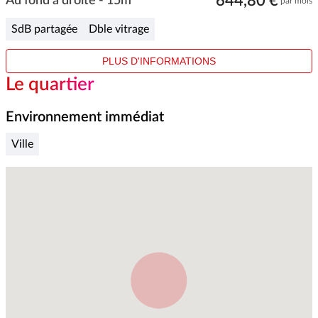
644,80 €
1
Au fond à droite - 15m²
par mois
of
3
SdB partagée
Dble vitrage
PLUS D'INFORMATIONS
Le quartier
Environnement immédiat
Ville