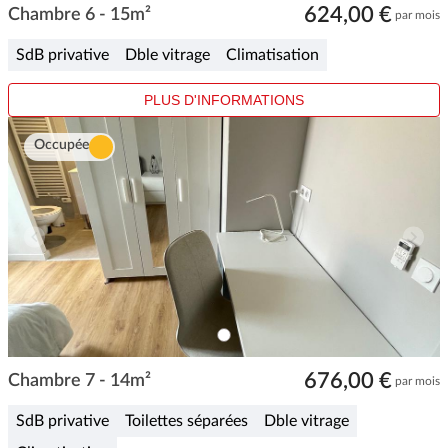
624,00 €
1
Chambre 6 - 15m²
par mois
of
1
SdB privative
Dble vitrage
Climatisation
PLUS D'INFORMATIONS
Occupée
ITEM
0
Item
676,00 €
1
Chambre 7 - 14m²
par mois
of
1
SdB privative
Toilettes séparées
Dble vitrage