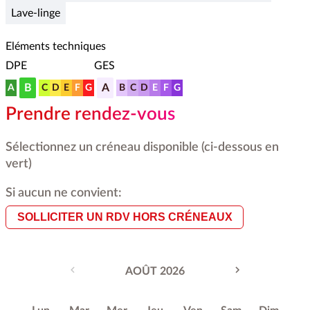
Lave-linge
Eléments techniques
DPE
GES
B
A
A
C
D
E
F
G
B
C
D
E
F
G
Prendre rendez-vous
Sélectionnez un créneau disponible (ci-dessous en
vert)
Si aucun ne convient:
SOLLICITER UN RDV HORS CRÉNEAUX
AOÛT 2026