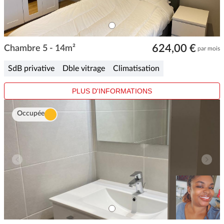
ITEM
0
Item
624,00 €
1
Chambre 5 - 14m²
par mois
of
1
SdB privative
Dble vitrage
Climatisation
PLUS D'INFORMATIONS
Occupée
ITEM
0
Item