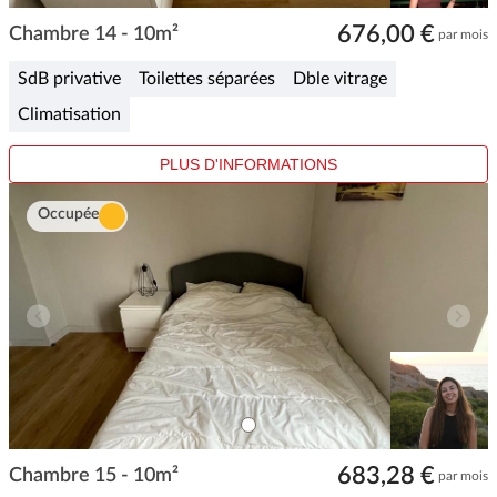
0
Item
676,00 €
1
Chambre 14 - 10m²
par mois
of
1
SdB privative
Toilettes séparées
Dble vitrage
Climatisation
PLUS D'INFORMATIONS
Occupée
ITEM
0
Item
683,28 €
1
Chambre 15 - 10m²
par mois
of