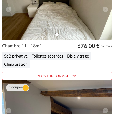
ITEM
0
Item
676,00 €
1
Chambre 11 - 18m²
par mois
of
1
SdB privative
Toilettes séparées
Dble vitrage
Climatisation
PLUS D'INFORMATIONS
Occupée