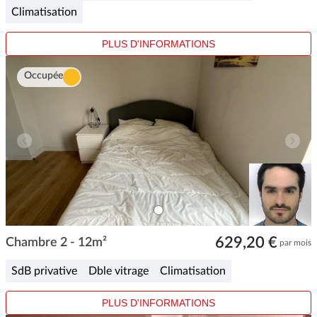
Climatisation
PLUS D'INFORMATIONS
Occupée
ITEM
0
Item
629,20 €
1
Chambre 2 - 12m²
par mois
of
1
SdB privative
Dble vitrage
Climatisation
PLUS D'INFORMATIONS