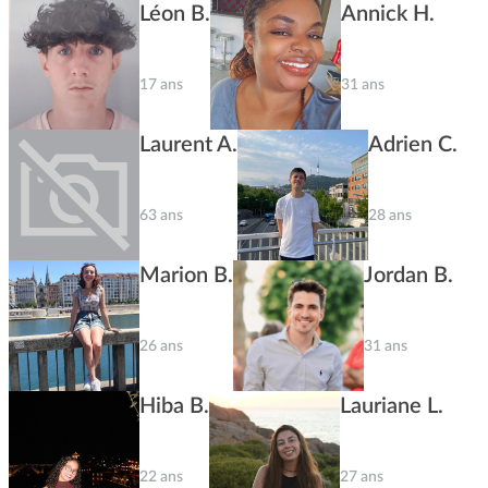
Léon B.
Annick H.
17 ans
31 ans
Laurent A.
Adrien C.
63 ans
28 ans
Marion B.
Jordan B.
26 ans
31 ans
Hiba B.
Lauriane L.
22 ans
27 ans