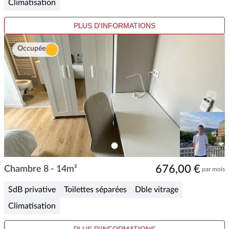
Climatisation
PLUS D'INFORMATIONS
Occupée
ITEM
0
Item
676,00 €
1
Chambre 8 - 14m²
par mois
of
1
SdB privative
Toilettes séparées
Dble vitrage
Climatisation