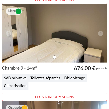
PLUS D'INFORMATIONS
Libre
ITEM
0
Item
676,00 €
1
Chambre 9 - 14m²
par mois
of
1
SdB privative
Toilettes séparées
Dble vitrage
Climatisation
PLUS D'INFORMATIONS
Occupée