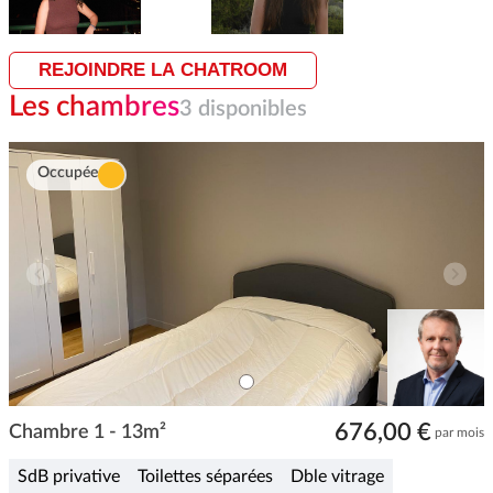
REJOINDRE LA CHATROOM
Les chambres
3 disponibles
Occupée
ITEM
0
Item
676,00 €
1
Chambre 1 - 13m²
par mois
of
1
SdB privative
Toilettes séparées
Dble vitrage