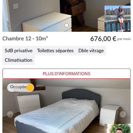
ITEM
0
Item
676,00 €
1
Chambre 12 - 10m²
par mois
of
1
SdB privative
Toilettes séparées
Dble vitrage
Climatisation
PLUS D'INFORMATIONS
Occupée