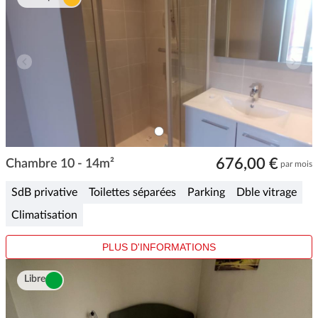
ITEM
0
Item
676,00 €
1
Chambre 10 - 14m²
par mois
of
1
SdB privative
Toilettes séparées
Parking
Dble vitrage
Climatisation
PLUS D'INFORMATIONS
Libre