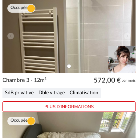
Occupée
ITEM
0
Item
572,00 €
1
Chambre 3 - 12m²
par mois
of
1
SdB privative
Dble vitrage
Climatisation
PLUS D'INFORMATIONS
Occupée