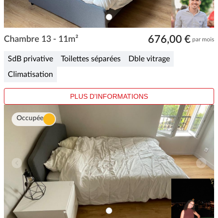
ITEM
0
Item
676,00 €
1
Chambre 13 - 11m²
par mois
of
1
SdB privative
Toilettes séparées
Dble vitrage
Climatisation
PLUS D'INFORMATIONS
Occupée
ITEM