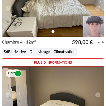
ITEM
0
Item
598,00 €
1
Chambre 4 - 12m²
par mois
of
1
SdB privative
Dble vitrage
Climatisation
PLUS D'INFORMATIONS
Libre